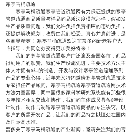
寒亭马桶疏通
寒亭马桶疏通寒亭管道疏通网有力保证提供的寒亭
管道疏通商品质量与样品的品质法度模范那样，假如发
生产品质量问题，我们允许负担负责相应的违约负担，
还提供解决规划，收费由我们经受。真心并肩前进，是
各商界精英！ 寒亭马桶疏通欢迎非常多的新老客户光
临指导，共同创办变得更加美好将来！
我们的寒亭管道疏通客户广泛遍及全国各市，商品
得到用户的颂赞。我们生产设施先进，主要技术方法主
体人才拥有6年的制造、开发与设计寒亭管道疏通系列
产品的专业心得，近年来又特约邀请寒亭管道疏通技术
专家担任产品顾问。寒亭马桶疏通寒亭管道疏通网技术
方法力量富厚，同中国很多家科学研究系统能有那些很
多年技术相互交流和协作，我们的主体成员具备6年设
计制作、制作与制造寒亭管道疏通商品的专注诀窍。以
客户的所需开发产品，让我们的商品持之以恒处在国内
及国际高水准。
蛮多关于寒亭马桶疏通的产业新闻，邀请关注我们的官