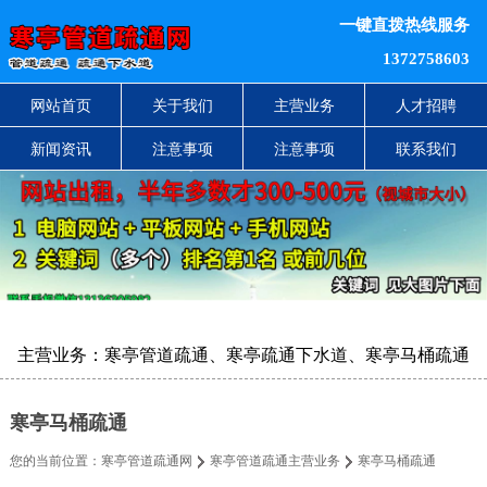
一键直拨热线服务
1372758603
网站首页
关于我们
主营业务
人才招聘
新闻资讯
注意事项
注意事项
联系我们
主营业务：寒亭管道疏通、寒亭疏通下水道、寒亭马桶疏通
寒亭马桶疏通
您的当前位置：
寒亭管道疏通网
寒亭管道疏通主营业务
寒亭马桶疏通